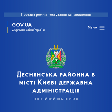
Портал в режимі тестування та наповнення
GOV.UA
Меню
Державні сайти України
Деснянська районна в
місті Києві державна
адміністрація
офіційний вебпортал