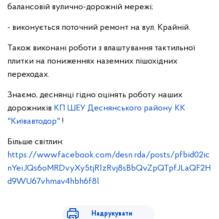
балансовій вулично-дорожній мережі;
- виконується поточний ремонт на вул. Крайній.
Також виконані роботи з влаштування тактильної
плитки на пониженнях наземних пішохідних
переходах.
Знаємо, деснянці гідно оцінять роботу наших
дорожників
КП ШЕУ Деснянського району КК
"Київавтодор"
!
Більше світлин:
https://www.facebook.com/desn.rda/posts/pfbid02ic
nYeiJQs6oMRDvyXy5tjR1zRvj8sBbQvZpQTpfJLaQF2H
d9WU67vhmav4hbh6f8l
Надрукувати