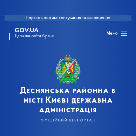
Портал в режимі тестування та наповнення
GOV.UA
Меню
Державні сайти України
Деснянська районна в
місті Києві державна
адміністрація
офіційний вебпортал