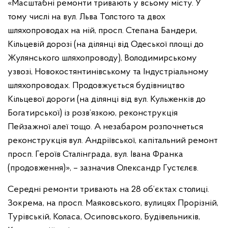
«Масштабні ремонти тривають у всьому місту. У
тому числі на вул. Льва Толстого та двох
шляхопроводах на ній, просп. Степана Бандери,
Кільцевій дорозі (на ділянці від Одеської площі до
Жулянського шляхопроводу), Володимирському
узвозі, Новокостянтинівському та Індустріальному
шляхопроводах. Продовжується будівництво
Кільцевої дороги (на ділянці від вул. Кульженків до
Богатирської) із розв’язкою, реконструкція
Пейзажної алеї тощо. А незабаром розпочнеться
реконструкція вул. Андріївської, капітальний ремонт
просп. Героїв Сталінграда, вул. Івана Франка
(продовження)», – зазначив Олександр Густєлєв.
Середні ремонти тривають на 28 об’єктах столиці.
Зокрема, на просп. Маяковського, вулицях Прорізній,
Турівській, Коласа, Осиповського, Будівельників,