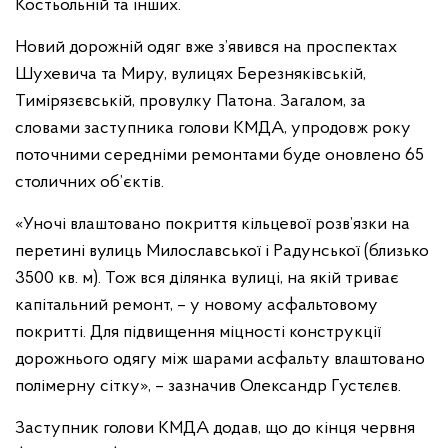
Костьольній та інших.
Новий дорожній одяг вже з’явився на проспектах
Шухевича та Миру, вулицях Березняківській,
Тимірязєвській, провулку Патона. Загалом, за
словами заступника голови КМДА, упродовж року
поточними середніми ремонтами буде оновлено 65
столичних об’єктів.
«Уночі влаштовано покриття кільцевої розв’язки на
перетині вулиць Милославської і Радунської (близько
3500 кв. м). Тож вся ділянка вулиці, на якій триває
капітальний ремонт, – у новому асфальтовому
покритті. Для підвищення міцності конструкції
дорожнього одягу між шарами асфальту влаштовано
полімерну сітку», – зазначив Олександр Густєлєв.
Заступник голови КМДА додав, що до кінця червня