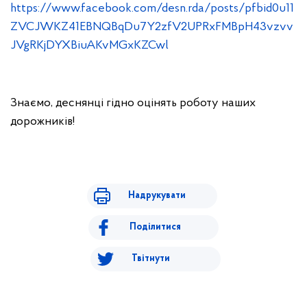
https://www.facebook.com/desn.rda/posts/pfbid0u11
ZVCJWKZ41EBNQBqDu7Y2zfV2UPRxFMBpH43vzvv
JVgRKjDYXBiuAKvMGxKZCwl
Знаємо, деснянці гідно оцінять роботу наших
дорожників!
Надрукувати
Поділитися
Твітнути