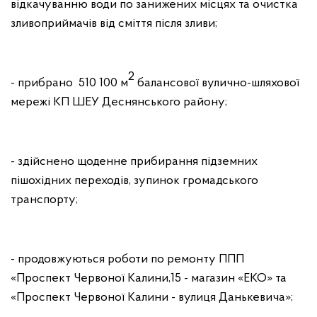
відкачуванню води по занижених місцях та очистка
зливоприймачів від сміття після зливи;
2
- прибрано 510 100 м
балансової вулично-шляхової
мережі КП ШЕУ Деснянського району;
- здійснено щоденне прибирання підземних
пішохідних переходів, зупинок громадського
транспорту;
- продовжуються роботи по ремонту ППП
«Проспект Червоної Калини,15 - магазин «ЕКО» та
«Проспект Червоної Калини - вулиця Данькевича»;