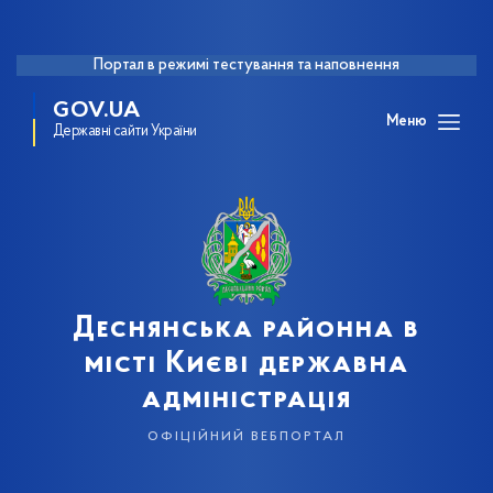
Портал в режимі тестування та наповнення
GOV.UA
Меню
Державні сайти України
Деснянська районна в
місті Києві державна
адміністрація
офіційний вебпортал