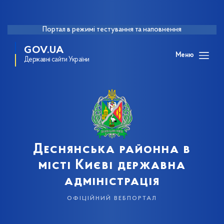
Портал в режимі тестування та наповнення
GOV.UA
Меню
Державні сайти України
Деснянська районна в
місті Києві державна
адміністрація
офіційний вебпортал