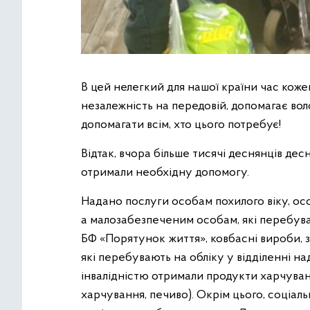
В цей нелегкий для нашої країни час кож
незалежність на передовій, допомагає во
допомагати всім, хто цього потребує!
Відтак, вчора більше тисячі деснянців дес
отримали необхідну допомогу.
Надано послуги особам похилого віку, осо
а малозабезпеченим особам, які перебува
БФ «Порятунок життя», ковбасні вироби, за
які перебувають на обліку у відділенні на
інвалідністю отримали продукти харчуванн
харчування, печиво). Окрім цього, соціа