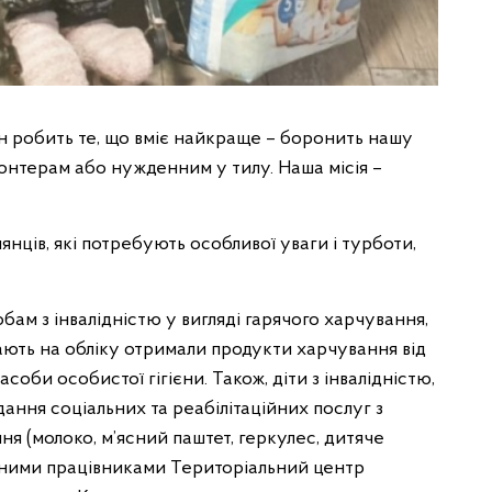
ен робить те, що вміє найкраще – боронить нашу
лонтерам або нужденним у тилу. Наша місія –
нянців, які потребують особливої уваги і турботи,
бам з інвалідністю у вигляді гарячого харчування,
ють на обліку отримали продукти харчування від
соби особистої гігієни. Також, діти з інвалідністю,
дання соціальних та реабілітаційних послуг з
я (молоко, м’ясний паштет, геркулес, дитяче
льними працівниками Територіальний центр