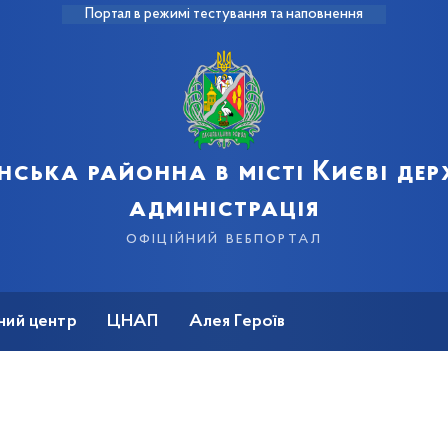
Портал в режимі тестування та наповнення
нська районна в місті Києві де
адміністрація
офіційний вебпортал
ний центр
ЦНАП
Алея Героїв