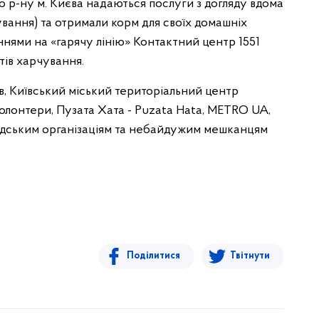
 р-ну м. Києва надаються послуги з догляду вдома
дування) та отримали корм для своїх домашніх
еннями на «гарячу лінію» Контактний центр 1551
тів харчування.
в, Київський міський територіальний центр
олонтери, Пузата Хата - Puzata Hata, METRO UA,
мадським організаціям та небайдужим мешканцям
Поділитися
Твітнути