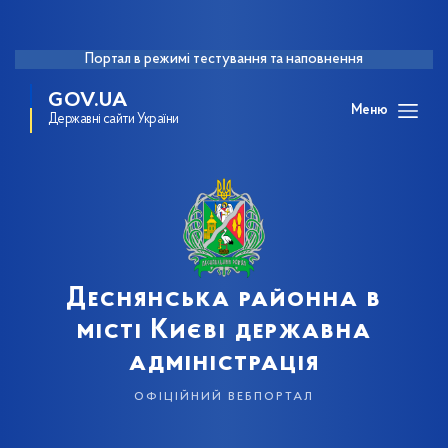
Портал в режимі тестування та наповнення
GOV.UA
Меню
Державні сайти України
Деснянська районна в
місті Києві державна
адміністрація
офіційний вебпортал