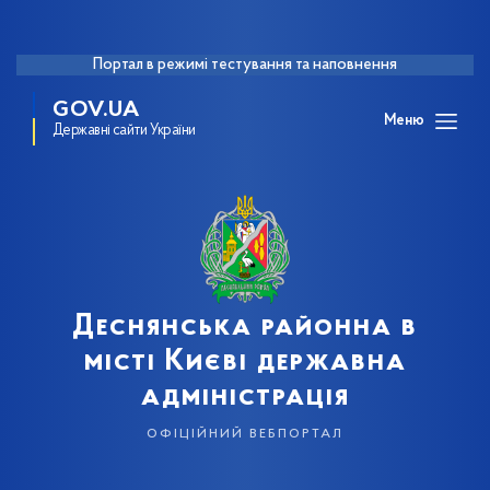
Портал в режимі тестування та наповнення
GOV.UA
Меню
Державні сайти України
Деснянська районна в
місті Києві державна
адміністрація
офіційний вебпортал