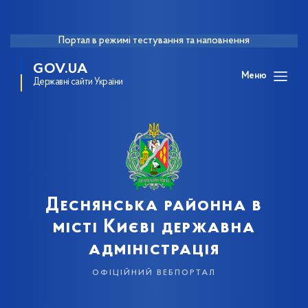
Портал в режимі тестування та наповнення
GOV.UA
Меню
Державні сайти України
Деснянська районна в
місті Києві державна
адміністрація
офіційний вебпортал