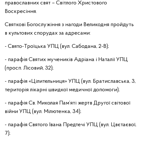
православних свят – Світлого Христового
Воскресіння.
Святкові Богослужіння з нагоди Великодня пройдуть
в культових спорудах за адресами:
- Свято-Троїцька УПЦ (вул. Сабодана, 2-В);
- парафія Святих мучеників Адріана і Наталії УПЦ
(просп. Лісовий, 32);
- парафія «Цілительниця» УПЦ (вул. Братиславська, 3,
територія лікарні швидкої медичної допомоги);
- парафія Св. Миколая Пам’яті жертв Другої світової
війни УПЦ (вул. Мілютенка, 34);
- парафія Святого Івана Предтечі УПЦ (вул. Цвєтаєвої,
7);