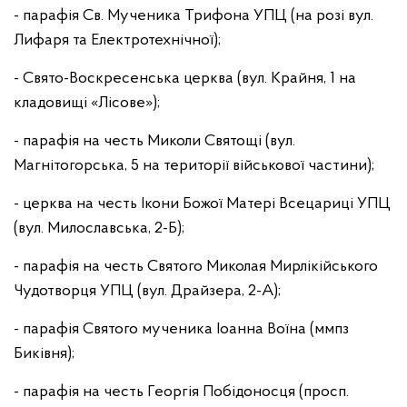
- парафія Св. Мученика Трифона УПЦ (на розі вул.
Лифаря та Електротехнічної);
- Свято-Воскресенська церква (вул. Крайня, 1 на
кладовищі «Лісове»);
- парафія на честь Миколи Святощі (вул.
Магнітогорська, 5 на території військової частини);
- церква на честь Ікони Божої Матері Всецариці УПЦ
(вул. Милославська, 2-Б);
- парафія на честь Святого Миколая Мирлікійського
Чудотворця УПЦ (вул. Драйзера, 2-А);
- парафія Святого мученика Іоанна Воїна (ммпз
Биківня);
- парафія на честь Георгія Побідоносця (просп.