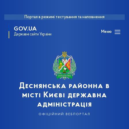
Портал в режимі тестування та наповнення
GOV.UA
Меню
Державні сайти України
Деснянська районна в
місті Києві державна
адміністрація
офіційний вебпортал