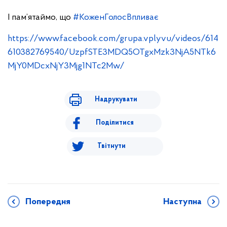
І пам’ятаймо, що
#КоженГолосВпливає
https://www.facebook.com/grupa.vplyvu/videos/614
610382769540/UzpfSTE3MDQ5OTgxMzk3NjA5NTk6
MjY0MDcxNjY3Mjg1NTc2Mw/
Надрукувати
Поділитися
Твітнути
Попередня
Наступна