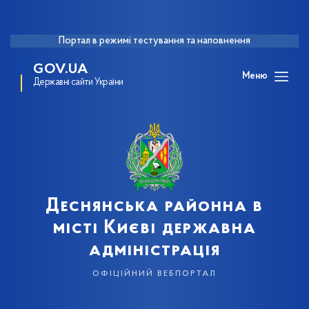
Портал в режимі тестування та наповнення
GOV.UA
Меню
Державні сайти України
Деснянська районна в
місті Києві державна
адміністрація
офіційний вебпортал