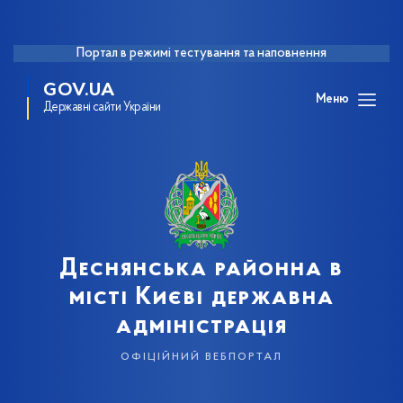
Портал в режимі тестування та наповнення
GOV.UA
Меню
Державні сайти України
Деснянська районна в
місті Києві державна
адміністрація
офіційний вебпортал