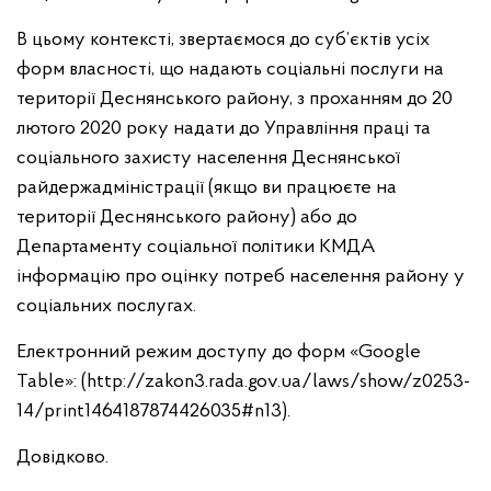
В цьому контексті, звертаємося до суб’єктів усіх
форм власності, що надають соціальні послуги на
території Деснянського району, з проханням до 20
лютого 2020 року надати до Управління праці та
соціального захисту населення Деснянської
райдержадміністрації (якщо ви працюєте на
території Деснянського району) або до
Департаменту соціальної політики КМДА
інформацію про оцінку потреб населення району у
соціальних послугах.
Електронний режим доступу до форм «Google
Table»: (http://zakon3.rada.gov.ua/laws/show/z0253-
14/print1464187874426035#n13).
Довідково.