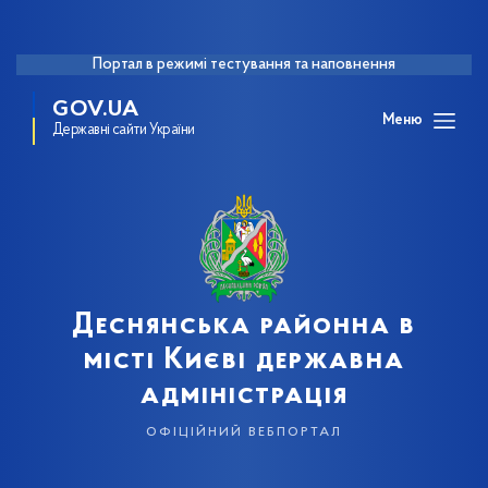
Портал в режимі тестування та наповнення
GOV.UA
Меню
Державні сайти України
Деснянська районна в
місті Києві державна
адміністрація
офіційний вебпортал