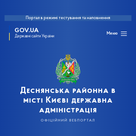
Портал в режимі тестування та наповнення
GOV.UA
Меню
Державні сайти України
Деснянська районна в
місті Києві державна
адміністрація
офіційний вебпортал