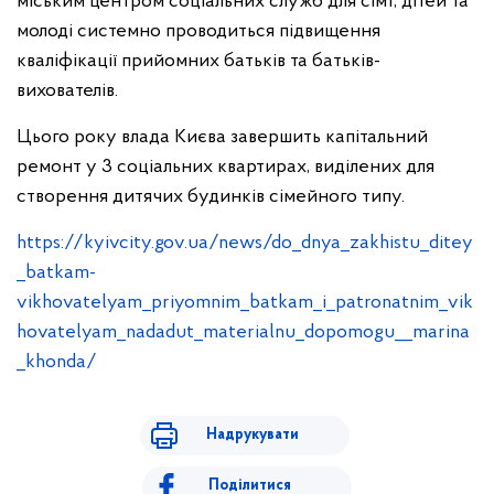
міським центром соціальних служб для сім’ї, дітей та
молоді системно проводиться підвищення
кваліфікації прийомних батьків та батьків-
вихователів.
Цього року влада Києва завершить капітальний
ремонт у 3 соціальних квартирах, виділених для
створення дитячих будинків сімейного типу.
https://kyivcity.gov.ua/news/do_dnya_zakhistu_ditey
_batkam-
vikhovatelyam_priyomnim_batkam_i_patronatnim_vik
hovatelyam_nadadut_materialnu_dopomogu__marina
_khonda/
Надрукувати
Поділитися