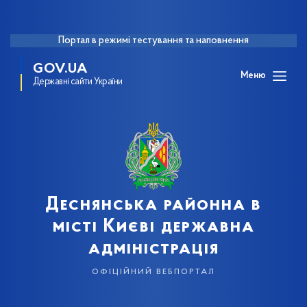
Портал в режимі тестування та наповнення
GOV.UA
Меню
Державні сайти України
Деснянська районна в
місті Києві державна
адміністрація
офіційний вебпортал