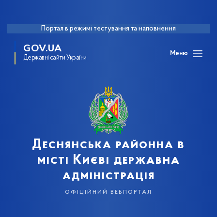
Портал в режимі тестування та наповнення
GOV.UA
Меню
Державні сайти України
Деснянська районна в
місті Києві державна
адміністрація
офіційний вебпортал