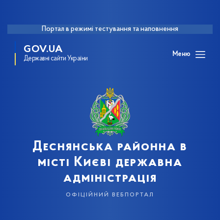
Портал в режимі тестування та наповнення
GOV.UA
Меню
Державні сайти України
Деснянська районна в
місті Києві державна
адміністрація
офіційний вебпортал