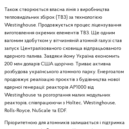
Також створюється власна лінія з виробництва
тепловидільних збірок (ТВЗ) за технологією
Westinghouse. Продовжується процес ліцензування
виготовлення окремих елементів ТВЗ. Ще одним
вагомим здобутком у вітчизняній атомній галузі став
запуск Централізованого сховища відпрацьованого
ядерного палива. Завдяки йому Україна економить
200 млн доларів США щорічно. Триває активна
розбудова українського атомного парку. Енергоатом
продовжує реалізацію проєктів з будівництва нової
ядерної генерації: реакторів АР1000 від
Westinghouse та розгортання малих модульних
реакторів, співпрацюючи з Holtec, Westinghouse,
Rolls-Royce, NuScale та EDF.
Пріоритетною для атомників залишається і підтримка