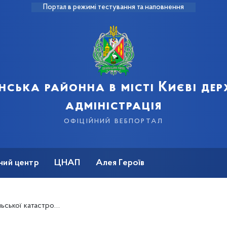
Портал в режимі тестування та наповнення
нська районна в місті Києві де
адміністрація
офіційний вебпортал
ний центр
ЦНАП
Алея Героїв
що розкривають Чорнобильську зону