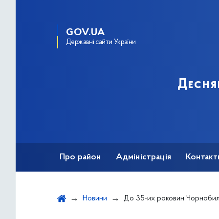
GOV.UA
Державні сайти України
Десня
Про район
Адміністрація
Контакт
Новини
До 35-их роковин Чорнобильської катастрофи: важливі факти, 