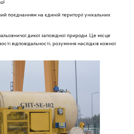
о!
ий поєднанням на єдиній території унікальних
мальовничої дикої заповідної природи. Це місце
сті відповідальності, розуміння наслідків кожної