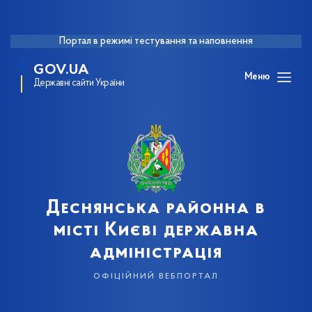
Портал в режимі тестування та наповнення
GOV.UA
Меню
Державні сайти України
Деснянська районна в
місті Києві державна
адміністрація
офіційний вебпортал