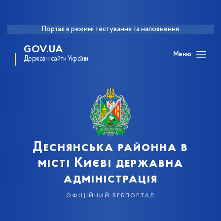
Портал в режимі тестування та наповнення
GOV.UA
Меню
Державні сайти України
Деснянська районна в
місті Києві державна
адміністрація
офіційний вебпортал