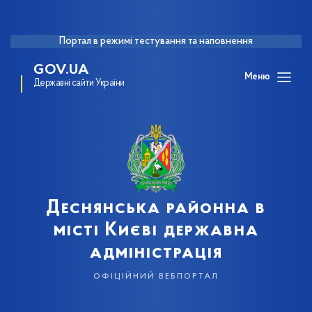
Портал в режимі тестування та наповнення
GOV.UA
Меню
Державні сайти України
Деснянська районна в
місті Києві державна
адміністрація
офіційний вебпортал