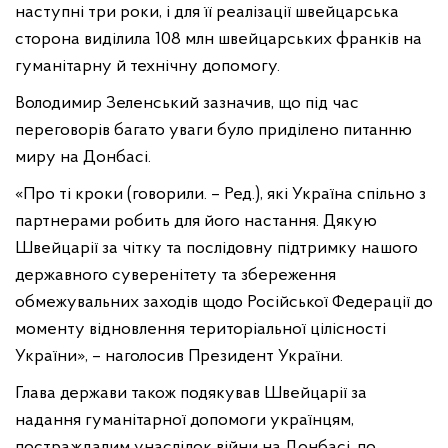
наступні три роки, і для її реалізації швейцарська
сторона виділила 108 млн швейцарських франків на
гуманітарну й технічну допомогу.
Володимир Зеленський зазначив, що під час
переговорів багато уваги було приділено питанню
миру на Донбасі.
«Про ті кроки (говорили. – Ред.), які Україна спільно з
партнерами робить для його настання. Дякую
Швейцарії за чітку та послідовну підтримку нашого
державного суверенітету та збереження
обмежувальних заходів щодо Російської Федерації до
моменту відновлення територіальної цілісності
України», – наголосив Президент України.
Глава держави також подякував Швейцарії за
надання гуманітарної допомоги українцям,
постраждалим унаслідок війни на Донбасі, по