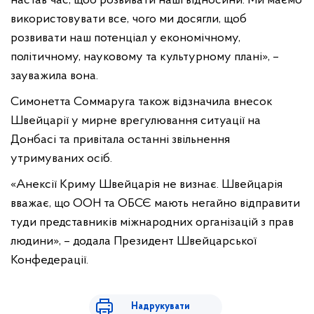
настав час, щоб розвивати наші відносини. Ми маємо
використовувати все, чого ми досягли, щоб
розвивати наш потенціал у економічному,
політичному, науковому та культурному плані», –
зауважила вона.
Симонетта Соммаруга також відзначила внесок
Швейцарії у мирне врегулювання ситуації на
Донбасі та привітала останні звільнення
утримуваних осіб.
«Анексії Криму Швейцарія не визнає. Швейцарія
вважає, що ООН та ОБСЄ мають негайно відправити
туди представників міжнародних організацій з прав
людини», – додала Президент Швейцарської
Конфедерації.
Надрукувати