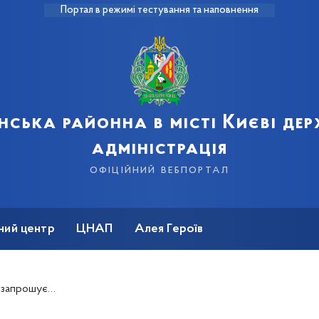
Портал в режимі тестування та наповнення
нська районна в місті Києві де
адміністрація
офіційний вебпортал
ний центр
ЦНАП
Алея Героїв
 запрошує…