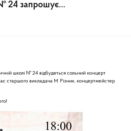
 № 24 запрошує…
зичній школі № 24 відбудеться сольний концерт
лас старшого викладача М. Різник, концертмейстер
го!