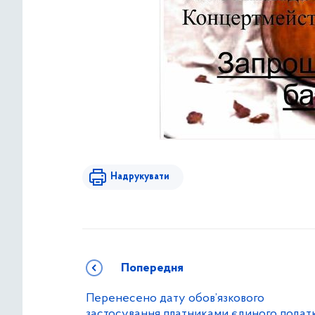
Надрукувати
Попередня
Перенесено дату обов’язкового
застосування платниками єдиного подат