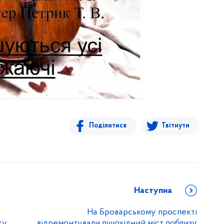
Поділитися
Твітнути
Наступна
На Броварському проспекті
ку
відремонтували пішохідний міст поблизу