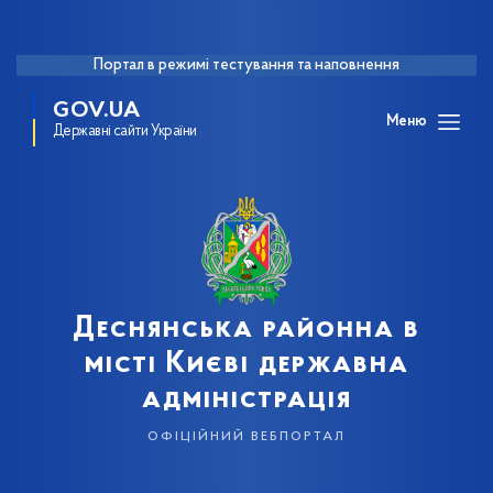
Портал в режимі тестування та наповнення
GOV.UA
Меню
Державні сайти України
Деснянська районна в
місті Києві державна
адміністрація
офіційний вебпортал