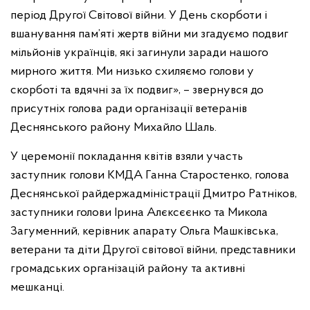
період Другої Світової війни. У День скорботи і
вшанування пам’яті жертв війни ми згадуємо подвиг
мільйонів українців, які загинули заради нашого
мирного життя. Ми низько схиляємо голови у
скорботі та вдячні за їх подвиг», – звернувся до
присутніх голова ради організації ветеранів
Деснянського району Михайло Шаль.
У церемонії покладання квітів взяли участь
заступник голови КМДА Ганна Старостенко, голова
Деснянської райдержадміністрації Дмитро Ратніков,
заступники голови Ірина Алєксєєнко та Микола
Загуменний, керівник апарату Ольга Машківська,
ветерани та діти Другої світової війни, представники
громадських організацій району та активні
мешканці.