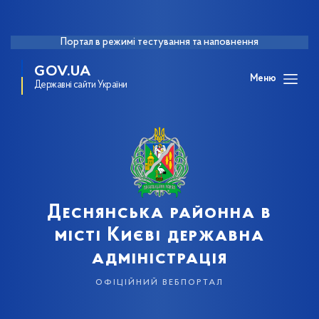
Портал в режимі тестування та наповнення
GOV.UA
Меню
Державні сайти України
Деснянська районна в
місті Києві державна
адміністрація
офіційний вебпортал