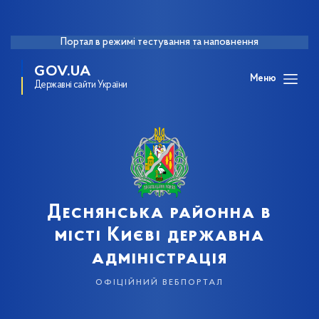
Портал в режимі тестування та наповнення
GOV.UA
Меню
Державні сайти України
Деснянська районна в
місті Києві державна
адміністрація
офіційний вебпортал