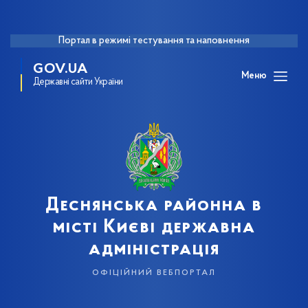
Портал в режимі тестування та наповнення
GOV.UA
Меню
Державні сайти України
Деснянська районна в
місті Києві державна
адміністрація
офіційний вебпортал