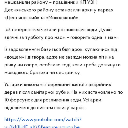
мешканцям району – працівники КП УЗН
Деснянського району встановили арки у парках
«Деснянський» та «Молодіжний».
«З нетерпінням чекали розпилювачі води. Дуже
вдячні за турботу про нас», – говорить одна з мам.
Із задоволенням бавиться біля арок, купаючись під
«дощем» і дітвора, адже не завжди можна піти на
річку чи озеро, особливо тоді, коли треба доглянути
молодшого братика чи сестричку.
Усі арки виконані з деревини, взятої з аварійних
дерев після санітарної рубки. На них встановлено по
10 форсунок для розпилення води. Усі арки
підключені до систем поливу парків.
https://www.youtube.com/watch?
v=0kk1HdE_aKs&feature=youtu.be