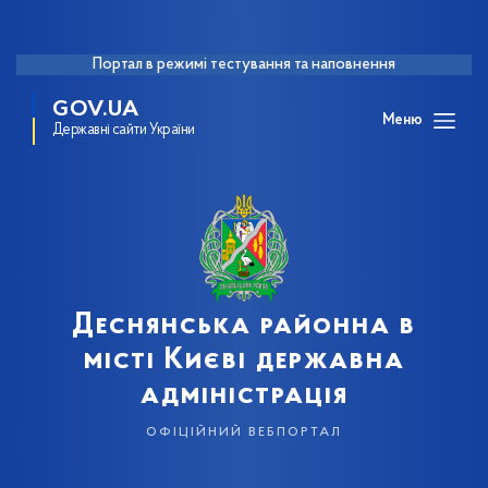
Портал в режимі тестування та наповнення
GOV.UA
Меню
Державні сайти України
Деснянська районна в
місті Києві державна
адміністрація
офіційний вебпортал