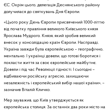
ЄС. Окрім цього, делегація Деснянського району
долучилася до святкувань Дня Європи.
«Цього року День Європи присвячений 1000-літтю
від початку правління великого Київського князя
Ярослава Мудрого. Князя, який зробив великий
внесок у консолідацію країн Європи. Насправді,
Україна завжди була європейською – географічно,
ментально. І українці довели, що готові боротися і
покласти життя за своє європейське майбутнє.
Довели і під час Революції гідності. І сьогодні –
відбиваючи російську агресію, захищаючи
незалежність і європейський вибір нашої країни», –
зазначив Віталій Кличко.
Мер зауважив, що Київ утверджується як
європейська столиця. За останніх два роки місто на