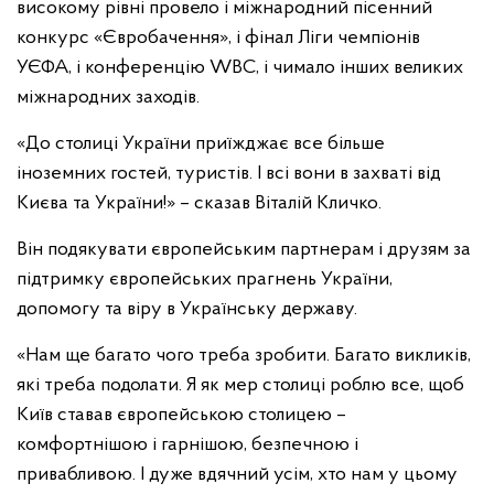
високому рівні провело і міжнародний пісенний
конкурс «Євробачення», і фінал Ліги чемпіонів
УЄФА, і конференцію WBC, і чимало інших великих
міжнародних заходів.
«До столиці України приїжджає все більше
іноземних гостей, туристів. І всі вони в захваті від
Києва та України!» – сказав Віталій Кличко.
Він подякувати європейським партнерам і друзям за
підтримку європейських прагнень України,
допомогу та віру в Українську державу.
«Нам ще багато чого треба зробити. Багато викликів,
які треба подолати. Я як мер столиці роблю все, щоб
Київ ставав європейською столицею –
комфортнішою і гарнішою, безпечною і
привабливою. І дуже вдячний усім, хто нам у цьому