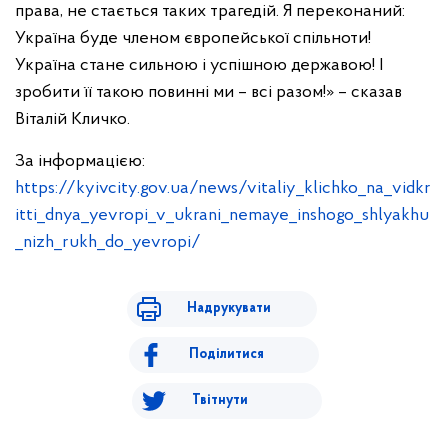
права, не стається таких трагедій. Я переконаний:
Україна буде членом європейської спільноти!
Україна стане сильною і успішною державою! І
зробити її такою повинні ми – всі разом!» – сказав
Віталій Кличко.
За інформацією:
https://kyivcity.gov.ua/news/vitaliy_klichko_na_vidkr
itti_dnya_yevropi_v_ukrani_nemaye_inshogo_shlyakhu
_nizh_rukh_do_yevropi/
Надрукувати
Поділитися
Твітнути