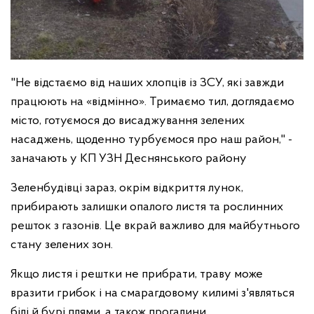
"Не відстаємо від наших хлопців із ЗСУ, які завжди
працюють на «відмінно». Тримаємо тил, доглядаємо
місто, готуємося до висаджування зелених
насаджень, щоденно турбуємося про наш район," -
заначають у КП УЗН Деснянського району
Зеленбудівці зараз, окрім відкриття лунок,
прибирають залишки опалого листя та рослинних
решток з газонів. Це вкрай важливо для майбутнього
стану зелених зон.
Якщо листя і рештки не прибрати, траву може
вразити грибок і на смарагдовому килимі з'являться
білі й бурі плями, а також прогалини.