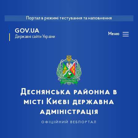
Портал в режимі тестування та наповнення
GOV.UA
Меню
Державні сайти України
Деснянська районна в
місті Києві державна
адміністрація
офіційний вебпортал