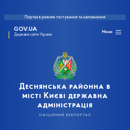
Портал в режимі тестування та наповнення
GOV.UA
Меню
Державні сайти України
Деснянська районна в
місті Києві державна
адміністрація
офіційний вебпортал