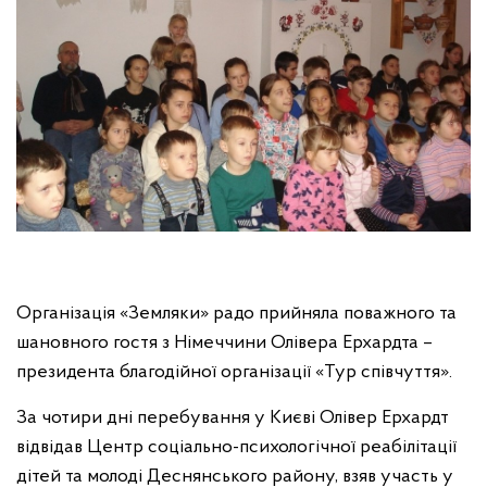
Організація «Земляки» радо прийняла поважного та
шановного гостя з Німеччини Олівера Ерхардта –
президента благодійної організації «Тур співчуття».
За чотири дні перебування у Києві Олівер Ерхардт
відвідав Центр соціально-психологічної реабілітації
дітей та молоді Деснянського району, взяв участь у