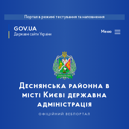
Портал в режимі тестування та наповнення
GOV.UA
Меню
Державні сайти України
Деснянська районна в
місті Києві державна
адміністрація
офіційний вебпортал