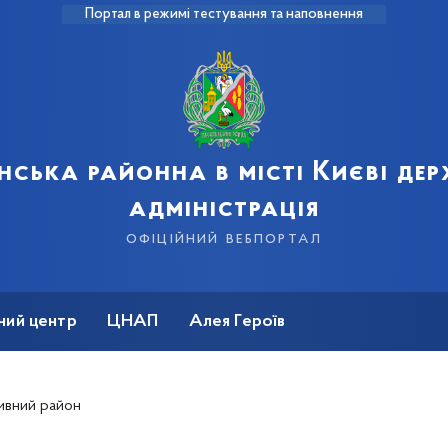
Портал в режимі тестування та наповнення
нська районна в місті Києві де
адміністрація
офіційний вебпортал
ний центр
ЦНАП
Алея Героїв
ивний район