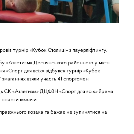
овів турнір «Кубок Столиці» з пауерліфтингу.
бу «Атлетизм» Деснянського районного у місті
я «Спорт для всіх» відбувся турнір «Кубок
У змаганнях взяли участь 41 спортсмен.
ець СК «Атлетизм» ДЦФЗН «Спорт для всіх» Ярема
 штанги лежачи.
правжнього козака та бажає не зупинятися на