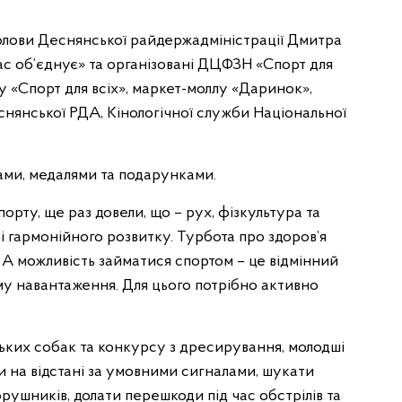
и голови Деснянської райдержадміністрації Дмитра
ас об’єднує» та організовані ДЦФЗН «Спорт для
у «Спорт для всіх», маркет-моллу «Даринок»,
снянської РДА, Кінологічної служби Національної
ами, медалями та подарунками.
спорту, ще раз довели, що – рух, фізкультура та
і гармонійного розвитку. Турбота про здоров’я
. А можливість займатися спортом – це відмінний
му навантаження. Для цього потрібно активно
ських собак та конкурсу з дресирування, молодші
и на відстані за умовними сигналами, шукати
рушників, долати перешкоди під час обстрілів та