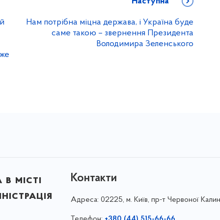
Наступна
ий
Нам потрібна міцна держава, і Україна буде
саме такою – звернення Президента
Володимира Зеленського
оже
Контакти
в місті
ністрація
Адреса:
02225, м. Київ, пр-т Червоної Калин
Телефон:
+380 (44) 515-66-66