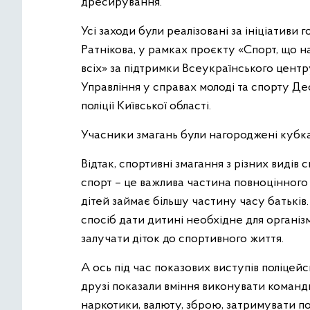
дресирування.
Усі заходи були реалізовані за ініціатив
Ратнікова, у рамках проєкту «Спорт, що н
всіх» за підтримки Всеукраїнського центр
Управління у справах молоді та спорту Де
поліції Київської області.
Учасники змагань були нагороджені кубк
Відтак, спортивні змагання з різних видів 
спорт – це важлива частина повноцінного 
дітей займає більшу частину часу батьків
спосіб дати дитині необхідне для організ
залучати діток до спортивного життя.
А ось під час показових виступів поліцей
друзі показали вміння виконувати команд
наркотики, валюту, зброю, затримувати по