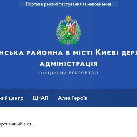
Портал в режимі тестування та наповнення
нська районна в місті Києві де
адміністрація
офіційний вебпортал
ний центр
ЦНАП
Алея Героїв
ніший в столиці!