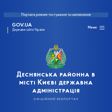
Портал в режимі тестування та наповнення
GOV.UA
Меню
Державні сайти України
Деснянська районна в
місті Києві державна
адміністрація
офіційний вебпортал