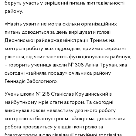
беруть участь у вирішенні питань життєдіяльності
району.
«Навіть уявити не могла скільки організаційних
питань доводиться за день вирішувати голові
Деснянської райдержадміністрації. Тримає на
контролі роботу всіх підрозділів, приймає серйозні
рішення, від яких залежить функціонування району»,
– говорить учениця школи № 308 Аліна Трухан, яка
сьогодні «зайняла посаду» очільника району
Геннадія Заболотного.
Учень школи № 218 Станіслав Крушинський в
майбутньому мріє стати актором. Та сьогодні
виконував зовсім невластиву для нього роботу
контролю за благоустроєм. «Зокрема, дізнався яка
робота проводиться у відділі контролю за
благоустроєм щодо ліквідації стихійної торгівлі та