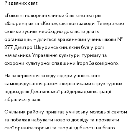
Різдвяних свят.
«Головні новорічні ялинки біля кінотеатрів
«Флоренція» та «Кіото», святкові заходи. Тепер знаю
скільки зусиль необхідно докласти для їх
організації», – ділиться враженнями учень школи №
277 Дмитро Шкуринський, який був у ролі
начальника Управління культури, туризму та
охорони культурної спадщини Ігоря Закомірного.
На завершення заходу лідери учнівського
самоврядування разом з керівниками структурних
підрозділів Деснянської райдержадміністрації
зібралися у залі.
Очільник району привітав учнівську молодь зі святом
та побажав набувати нового досвіду та проявляти
свої організаторські та творчі здібності на благо