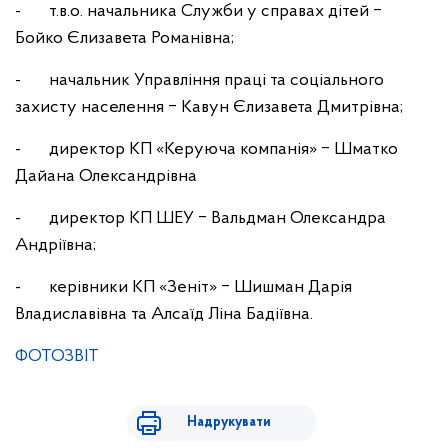
- т.в.о. начальника Служби у справах дітей ‒
Бойко Єлизавета Романівна;
- начальник Управління праці та соціального
захисту населення ‒ Кавун Єлизавета Дмитрівна;
- директор КП «Керуюча компанія» ‒ Шматко
Дайана Олександрівна
- директор КП ШЕУ ‒ Вальдман Олександра
Андріївна;
- керівники КП «Зеніт» ‒ Шишман Дарія
Владиславівна та Алсаїд Ліна Бадіївна.
ФОТОЗВІТ
Надрукувати