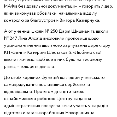
МАФів без дозвільної документації», – говорить лідер,
який виконував обов’язки начальника відділу
контролю за благоустроєм Віктора Казмірчука.
А от учениці школи № 250 Дарія Шишман та школи
№ 247 Ліна Алсаїд висловили пропозиції щодо
урізноманітнення шкільного харчування директору
КП «Зеніт» Катерині Шестаковій. «Любимо свої
школи і хочемо, щоб все в них було на високому
рівні», – говорять дівчата.
До своїх керівних функцій всі лідери учнівського
самоврядування поставилися серйозно та
відповідально. Протягом дня діти також
ознайомилися з роботою Центру надання
адміністративних послуг та взяли участь у нараді з
підготовки загальнорайонних Новорічних та