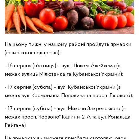
На цьому тижні у нашому районі пройдуть ярмарки
(сільськогосподарські):
- 16 серпня (п’ятниця) – вул. Шолом-Алейхема (в
межах вулиць Мілютенка та Кубанської України);
- 17 серпня (субота) – вул. Кубанської України (в
межах вул. Космонавта Поповича та просп. Лісового);
- 17 серпня (субота) – вул. Миколи Закревського (в
межах просп. Червоної Калини, 2-А та вул. Рональда
Рейгана).
На ярмарках ви зможете придбати картоплю, овочі