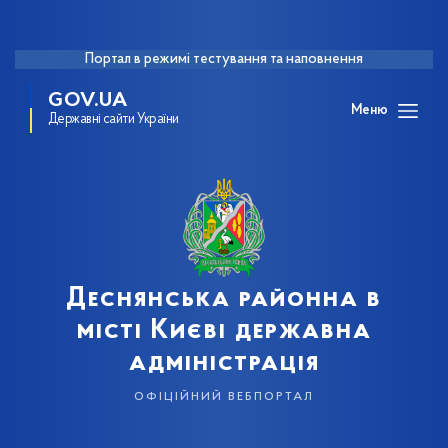
Портал в режимі тестування та наповнення
GOV.UA
Меню
Державні сайти України
Деснянська районна в
місті Києві державна
адміністрація
офіційний вебпортал