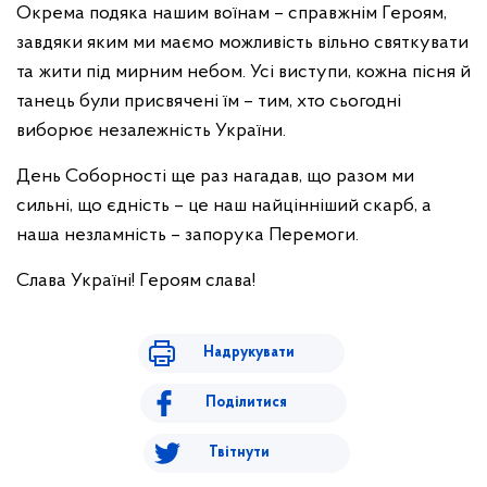
Окрема подяка нашим воїнам – справжнім Героям,
завдяки яким ми маємо можливість вільно святкувати
та жити під мирним небом. Усі виступи, кожна пісня й
танець були присвячені їм – тим, хто сьогодні
виборює незалежність України.
День Соборності ще раз нагадав, що разом ми
сильні, що єдність – це наш найцінніший скарб, а
наша незламність – запорука Перемоги.
Слава Україні! Героям слава!
Надрукувати
Поділитися
Твітнути