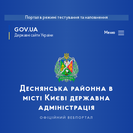
Портал в режимі тестування та наповнення
GOV.UA
Меню
Державні сайти України
Деснянська районна в
місті Києві державна
адміністрація
офіційний вебпортал