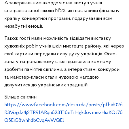
А завершальним акордом став виступ учнів
спеціалізованої школи №23, які поставили фінальну
крапку концертної програми, подарувавши всім
незабутні емоції.
Також гості мали можливість відвідати виставку
художніх робіт учнів шкіл мистецтв району, які через
свої картини передали силу духу українців. Фото-
зона у національному стилі дозволила кожному
зробити пам’ятні світлини, а інтерактивні конкурси
та майстер-класи стали чудовою нагодою
долучитися до українських традицій.
Більше світлин:
https://www.facebook.com/desn.rda/posts/pfbid026
R3Vogdz4j2TR91ARqn623T16eTrHgkdovmezHiaKQt76
Q5EiG8whhdbCvqAvWQEl