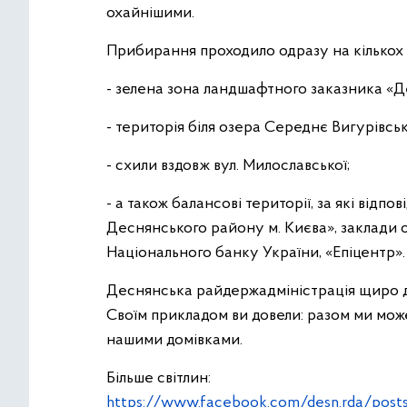
охайнішими.
Прибирання проходило одразу на кількох 
- зелена зона ландшафтного заказника «Д
- територія біля озера Середнє Вигурівськ
- схили вздовж вул. Милославської;
- а також балансові території, за які від
Деснянського району м. Києва», заклади 
Національного банку України, «Епіцентр».
Деснянська райдержадміністрація щиро дяк
Своїм прикладом ви довели: разом ми мож
нашими домівками.
Більше світлин:
https://www.facebook.com/desn.rda/pos