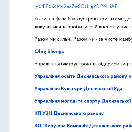
iy641F6iXMy2ex7wSGtLnpYzPMHAEl
Активна фаза благоустрою триватиме до 
долучитися та зробити свій внесок у чисти
Разом ми сильні. Разом ми - за чисте майб
Oleg Shuriga
Управління благоустрою та підприємниц
Управління освіти Деснянського району м
Управління Культури Деснянської Рда
Управління молоді та спорту Деснянсько
КП УЗН Деснянського району
КП "Керуюча Компанія Деснянського райо