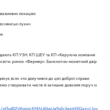
важливих локаціях:
еснянські луки»;
е;
повідають КП УЗН, КП ШЕУ та КП «Керуюча компанія
освіти, ринок «Фермер», Банкнотно-монетний двір
ує всім, хто долучився до цієї доброї справи.
емо створювати чисте й затишне довкілля поруч із
ts/pfbid02V6ippicKMAU6baUa9q5r3egitEKQxzyL1ov