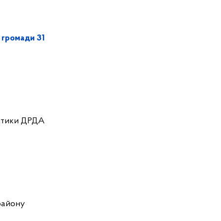
 громади 31
літики ДРДА
 району