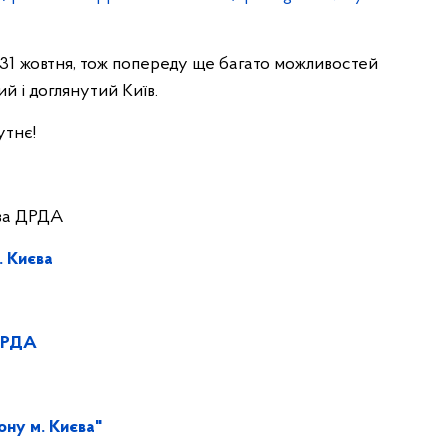
31 жовтня, тож попереду ще багато можливостей
й і доглянутий Київ.
утнє!
тва ДРДА
. Києва
ї РДА
ну м. Києва"