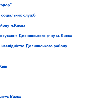
тодор"
р соціальних служб
йону м.Києва
овування Деснянського р-ну м. Києва
з інвалідністю Деснянського району
Київ
іста Києва