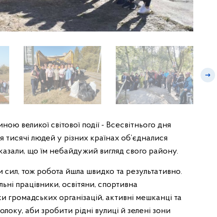
ою великої світової події - Всесвітнього дня
 тисячі людей у різних країнах об’єдналися
оказали, що їм небайдужий вигляд свого району.
 сил, тож робота йшла швидко та результативно.
ьні працівники, освітяни, спортивна
и громадських організацій, активні мешканці та
локу, аби зробити рідні вулиці й зелені зони