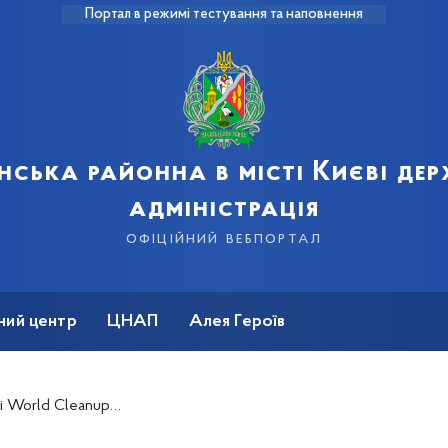
Портал в режимі тестування та наповнення
нська районна в місті Києві де
адміністрація
офіційний вебпортал
ний центр
ЦНАП
Алея Героїв
orld Cleanup Day!