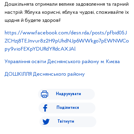
Дошкільнята отримали велике задоволення та гарний
настрій. Яблука корисні, яблука чудові, споживайте їх
щодня й будете здорові!
https://www.facebook.com/desn.rda/posts/pfbid05J
ZCHzj8TEJnvur8z2H9pUhdNJp6WWkgo7pEWNWCo
py9vioFEXpYDURdYRdcAXJAl
Управління освіти Деснянського району м. Києва
ДОШКІЛЛЯ Деснянського району
Надрукувати
Поділитися
Твітнути