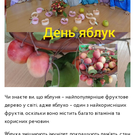
Чи знаєте ви, що яблуня – найпопулярніше фруктове
дерево у світі, адже яблуко – один з найкорисніших
фруктів, оскільки воно містить багато вітамінів та
корисних речовин.
Яблука зміцнюють імунітет, покращують пам’ять, стан