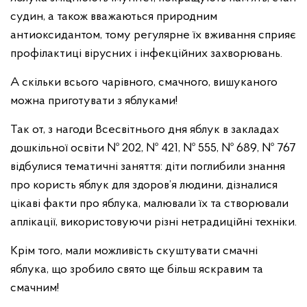
судин, а також вважаються природним
антиоксидантом, тому регулярне їх вживання сприяє
профілактиці вірусних і інфекційних захворювань.
А скільки всього чарівного, смачного, вишуканого
можна приготувати з яблуками!
Так от, з нагоди Всесвітнього дня яблук в закладах
дошкільної освіти № 202, № 421, № 555, № 689, № 767
відбулися тематичні заняття: діти поглибили знання
про користь яблук для здоров’я людини, дізналися
цікаві факти про яблука, малювали їх та створювали
аплікації, використовуючи різні нетрадиційні техніки.
Крім того, мали можливість скуштувати смачні
яблука, що зробило свято ще більш яскравим та
смачним!