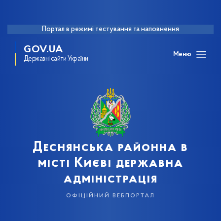
Портал в режимі тестування та наповнення
GOV.UA
Меню
Державні сайти України
Деснянська районна в
місті Києві державна
адміністрація
офіційний вебпортал