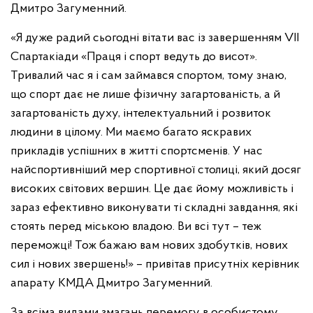
Дмитро Загуменний.
«Я дуже радий сьогодні вітати вас із завершенням VII
Спартакіади «Праця і спорт ведуть до висот».
Тривалий час я і сам займався спортом, тому знаю,
що спорт дає не лише фізичну загартованість, а й
загартованість духу, інтелектуальний і розвиток
людини в цілому. Ми маємо багато яскравих
прикладів успішних в житті спортсменів. У нас
найспортивніший мер спортивної столиці, який досяг
високих світових вершин. Це дає йому можливість і
зараз ефективно виконувати ті складні завдання, які
стоять перед міською владою. Ви всі тут – теж
переможці! Тож бажаю вам нових здобутків, нових
сил і нових звершень!» – привітав присутніх керівник
апарату КМДА Дмитро Загуменний.
За всіма видами змагань перемогу в особистому