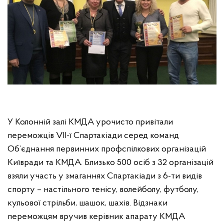
У Колонній залі КМДА урочисто привітали
переможців VII-ї Спартакіади серед команд
Об’єднання первинних профспілкових організацій
Київради та КМДА. Близько 500 осіб з 32 організацій
взяли участь у змаганнях Спартакіади з 6-ти видів
спорту – настільного тенісу, волейболу, футболу,
кульової стрільби, шашок, шахів. Відзнаки
переможцям вручив керівник апарату КМДА