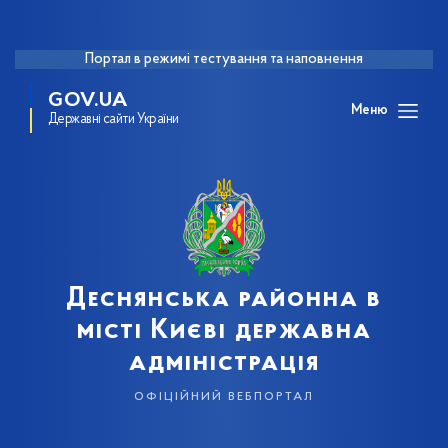
Портал в режимі тестування та наповнення
GOV.UA
Меню
Державні сайти України
Деснянська районна в
місті Києві державна
адміністрація
офіційний вебпортал