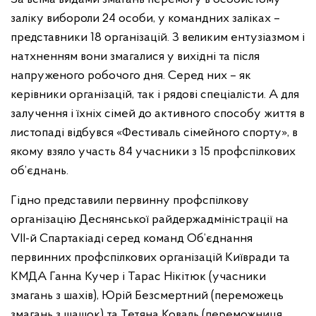
заліку вибороли 24 особи, у командних заліках –
представники 18 організацій. З великим ентузіазмом і
натхненням вони змагалися у вихідні та після
напруженого робочого дня. Серед них – як
керівники організацій, так і рядові спеціалісти. А для
залучення і їхніх сімей до активного способу життя в
листопаді відбувся «Фестиваль сімейного спорту», в
якому взяло участь 84 учасники з 15 профспілкових
об’єднань.
Гідно представили первинну профспілкову
організацію Деснянської райдержадміністрації на
VII-й Спартакіаді серед команд Об’єднання
первинних профспілкових організацій Київради та
КМДА Ганна Кучер і Тарас Нікітюк (учасники
змагань з шахів), Юрій Безсмертний (переможець
змагань з шашок) та Тетяна Коваль (переможниця