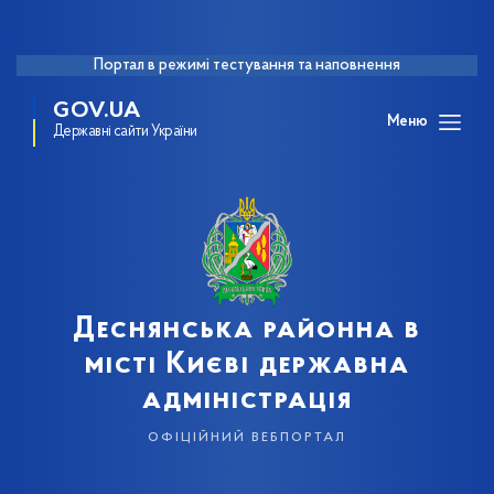
Портал в режимі тестування та наповнення
GOV.UA
Меню
Державні сайти України
Деснянська районна в
місті Києві державна
адміністрація
офіційний вебпортал