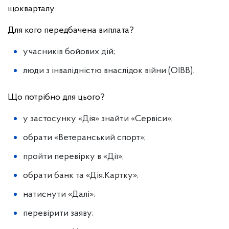
щокварталу.
Для кого передбачена виплата?
учасників бойових дій;
люди з інвалідністю внаслідок війни (ОІВВ).
Що потрібно для цього?
у застосунку «Дія» знайти «Сервіси»;
обрати «Ветеранський спорт»;
пройти перевірку в «Дії»;
обрати банк та «Дія.Картку»;
натиснути «Далі»;
перевірити заяву;