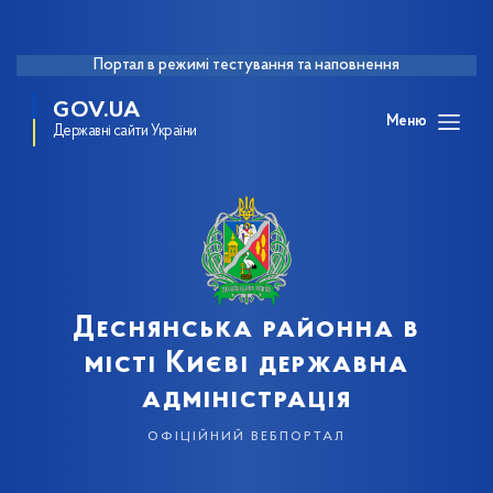
Портал в режимі тестування та наповнення
GOV.UA
Меню
Державні сайти України
Деснянська районна в
місті Києві державна
адміністрація
офіційний вебпортал