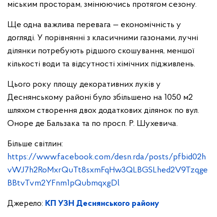
міським просторам, змінюючись протягом сезону.
Ще одна важлива перевага — економічність у
догляді. У порівнянні з класичними газонами, лучні
ділянки потребують рідшого скошування, меншої
кількості води та відсутності хімічних підживлень.
Цього року площу декоративних луків у
Деснянському районі було збільшено на 1050 м2
шляхом створення двох додаткових ділянок по вул.
Оноре де Бальзака та по просп. Р. Шухевича.
Більше світлин:
https://www.facebook.com/desn.rda/posts/pfbid02h
vWJ7h2RoMxrQuTt8sxmFqHw3QLBGSLhed2V9Tzqge
BBtvTvm2YFnm1pQubmqxgDl
Джерело:
КП УЗН Деснянського району