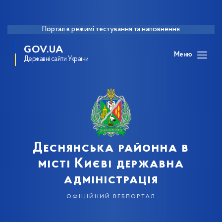
Портал в режимі тестування та наповнення
GOV.UA
Меню
Державні сайти України
Деснянська районна в
місті Києві державна
адміністрація
офіційний вебпортал