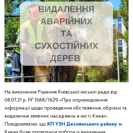
На виконання Рішення Київської міської ради від
08.07.21 р. № 1588/1629 «Про оприлюднення
інформації щодо проведення обстеження, обрізки та
видалення зелених насаджень в місті Києві».
Повідомляємо, що
КП УЗН Деснянського району
м.
Києва буде проводити роботи із видалення