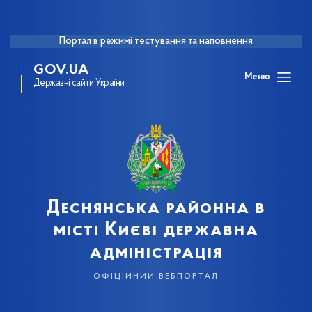
Портал в режимі тестування та наповнення
GOV.UA
Меню
Державні сайти України
Деснянська районна в
місті Києві державна
адміністрація
офіційний вебпортал