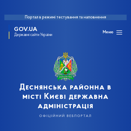
Портал в режимі тестування та наповнення
GOV.UA
Меню
Державні сайти України
Деснянська районна в
місті Києві державна
адміністрація
офіційний вебпортал