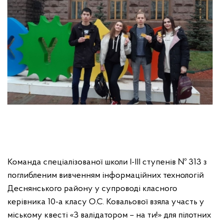
Команда спеціалізованої школи І-ІІІ ступенів № 313 з
поглибленим вивченням інформаційних технологій
Деснянського району у супроводі класного
керівника 10-а класу О.С. Ковальової взяла участь у
міському квесті «З валідатором – на ти!» для пілотних