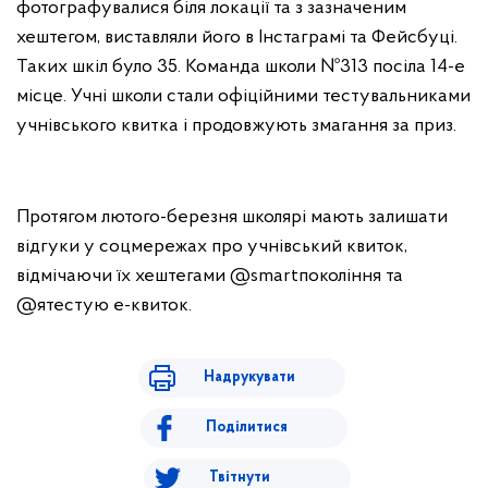
фотографувалися біля локації та з зазначеним
хештегом, виставляли його в Інстаграмі та Фейсбуці.
Таких шкіл було 35. Команда школи №313 посіла 14-е
місце. Учні школи стали офіційними тестувальниками
учнівського квитка і продовжують змагання за приз.
Протягом лютого-березня школярі мають залишати
відгуки у соцмережах про учнівський квиток,
відмічаючи їх хештегами @smartпокоління та
@ятестую е-квиток.
Надрукувати
Поділитися
Твітнути