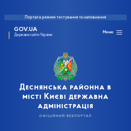
Портал в режимі тестування та наповнення
GOV.UA
Меню
Державні сайти України
Деснянська районна в
місті Києві державна
адміністрація
офіційний вебпортал