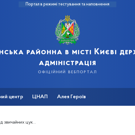
Портал в режимі тестування та наповнення
нська районна в місті Києві де
адміністрація
офіційний вебпортал
ний центр
ЦНАП
Алея Героїв
вичайних цукерок?