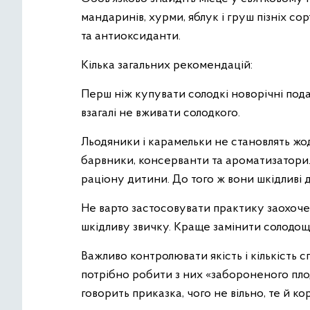
мандаринів, хурми, яблук і груш пізніх сорт
та антиоксиданти.
Кілька загальних рекомендацій:
Перш ніж купувати солодкі новорічні пода
взагалі не вживати солодкого.
Льодяники і карамельки не становлять жод
барвники, консерванти та ароматизатори. 
раціону дитини. До того ж вони шкідливі д
Не варто застосовувати практику заохоч
шкідливу звичку. Краще замінити солодощі
Важливо контролювати якість і кількість
потрібно робити з них «забороненого плод
говорить приказка, чого не вільно, те й ко