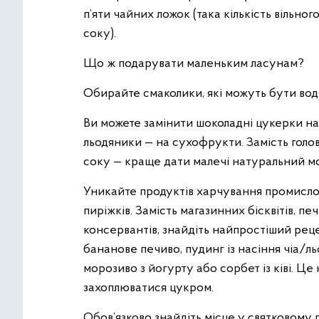
п’яти чайних ложок (така кількість вільно
соку).
Що ж подарувати маленьким ласунам?
Обирайте смаколики, які можуть бути во
Ви можете замінити шоколадні цукерки на 
льодяники — на сухофрукти. Замість голо
соку — краще дати малечі натуральний мо
Уникайте продуктів харчування промислов
пиріжків. Замість магазинних бісквітів, пе
консервантів, знайдіть найпростіший реце
бананове печиво, пудинг із насіння чіа/л
морозиво з йогурту або сорбет із ківі. Це
захоплюватися цукром.
Обов’язково знайдіть місце у святковому 