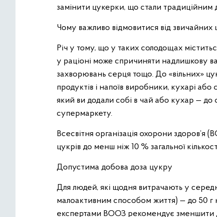
замінити цукерки, що стали традиційним 
Чому важливо відмовитися від звичайних
Річ у тому, що у таких солодощах міститься
у раціоні може спричиняти надлишкову ваг
захворювань серця тощо. До «вільних» цу
продуктів і напоїв виробники, кухарі або 
який ви додали собі в чай або кухар — до 
супермаркету.
Всесвітня організація охорони здоров’я
цукрів до менш ніж 10 % загальної кількост
Допустима добова доза цукру
Для людей, які щодня витрачають у середн
малоактивним способом життя) — до 50 г 
експертами ВООЗ рекомендує зменшити де