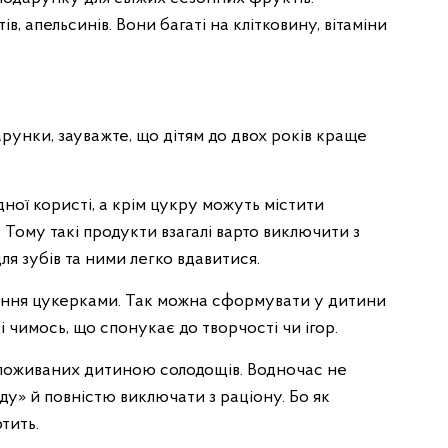
ів, апельсинів. Вони багаті на клітковину, вітаміни
рунки, зауважте, що дітям до двох років краще
ної користі, а крім цукру можуть містити
Тому такі продукти взагалі варто виключити з
ля зубів та ними легко вдавитися.
ення цукерками. Так можна сформувати у дитини
 чимось, що спонукає до творчості чи ігор.
 споживаних дитиною солодощів. Водночас не
у» й повністю виключати з раціону. Бо як
ртить.