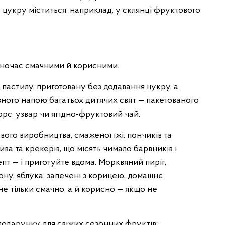
го цукру міститься, наприклад, у склянці фруктового
дночас смачними й корисними.
пастилу, приготовану без додавання цукру, а
вного напою багатьох дитячих свят — пакетованого
рс, узвар чи ягідно-фруктовий чай.
ого виробництва, смаженої їжі: пончиків та
чива та крекерів, що місять чимало барвників і
пт — і приготуйте вдома. Морквяний пиріг,
ьону, яблука, запечені з корицею, домашнє
 не тільки смачно, а й корисно — якщо не
подарунку для свіжих сезонних фруктів: