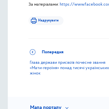
За матеріалами:
https://www.facebook.c
Надрукувати
Попередня
Глава держави присвоїв почесне звання
«Мати-героїня» понад тисячі українських
жінок
Мапа порталу