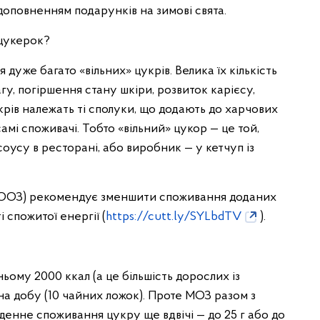
доповненням подарунків на зимові свята.
 цукерок?
 дуже багато «вільних» цукрів. Велика їх кількість
у, погіршення стану шкіри, розвиток карієсу,
крів належать ті сполуки, що додають до харчових
самі споживачі. Тобто «вільний» цукор — це той,
соусу в ресторані, або виробник — у кетчуп із
 (ВООЗ) рекомендує зменшити споживання доданих
і спожитої енергії (
https://cutt.ly/SYLbdTV
).
ьому 2000 ккал (а це більшість дорослих із
на добу (10 чайних ложок). Проте МОЗ разом з
нне споживання цукру ще вдвічі — до 25 г або до