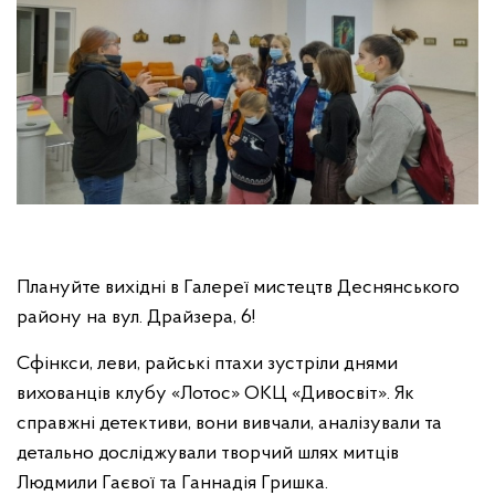
Плануйте вихідні в Галереї мистецтв Деснянського
району на вул. Драйзера, 6!
Сфінкси, леви, райські птахи зустріли днями
вихованців клубу «Лотос» ОКЦ «Дивосвіт». Як
справжні детективи, вони вивчали, аналізували та
детально досліджували творчий шлях митців
Людмили Гаєвої та Ганнадія Гришка.