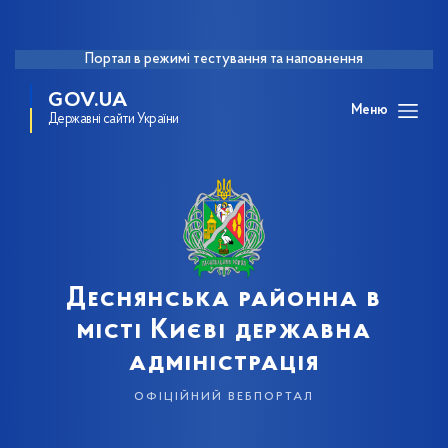
Портал в режимі тестування та наповнення
GOV.UA
Меню
Державні сайти України
Деснянська районна в
місті Києві державна
адміністрація
офіційний вебпортал