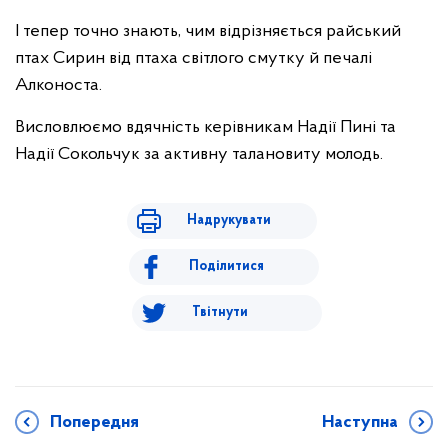
І тепер точно знають, чим відрізняється райський
птах Сирин від птаха світлого смутку й печалі
Алконоста.
Висловлюємо вдячність керівникам Надії Пині та
Надії Сокольчук за активну талановиту молодь.
Надрукувати
Поділитися
Твітнути
Попередня
Наступна