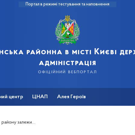
Портал в режимі тестування та наповнення
нська районна в місті Києві де
адміністрація
офіційний вебпортал
ний центр
ЦНАП
Алея Героїв
жить від кожного з нас