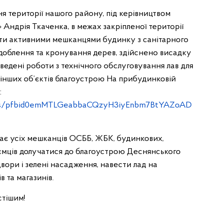
я території нашого району, під керівництвом
 Андрія Ткаченка, в межах закріпленої території
оботи активними мешканцями будинку з санітарного
доблення та кронування дерев, здійснено висадку
оведені роботи з технічного обслуговування лав для
 інших об’єктів благоустрою На прибудинковій
:
osts/pfbid0emMTLGeabbaCQzyH3iyEnbm7BtYAZoAD
ає усіх мешканців ОСББ, ЖБК, будинкових,
риємців долучатися до благоустрою Деснянського
вори і зелені насадження, навести лад на
в та магазинів.
стішим!