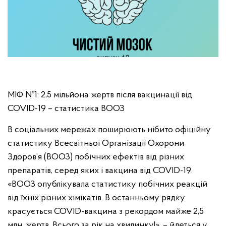
МІФ №1: 2,5 мільйона жертв після вакцинації від
COVID-19 – статистика ВООЗ
В соціальних мережах поширюють нібито офіційну
статистику Всесвітньої Організації Охорони
Здоров’я (ВООЗ) побічних ефектів від різних
препаратів, серед яких і вакцина від COVID-19.
«ВООЗ опублікувала статистику побічних реакцій
від їхніх різних хімікатів. В останньому рядку
красується COVID-вакцина з рекордом майже 2,5
млн. жертв. Всього за рік на хвилинку!», – йдеться у