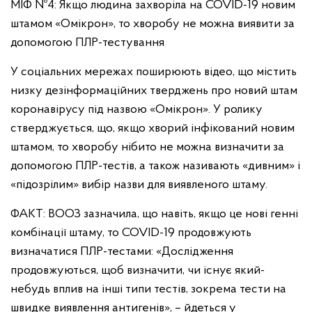
МІФ №4: Якщо людина захворіла на COVID-19 новим
штамом «Омікрон», то хворобу не можна виявити за
допомогою ПЛР-тестування
У соціальних мережах поширюють відео, що містить
низку дезінформаційних тверджень про новий штам
коронавірусу під назвою «Омікрон». У ролику
стверджується, що, якщо хворий інфікований новим
штамом, то хворобу нібито не можна визначити за
допомогою ПЛР-тестів, а також називають «дивним» і
«підозрілим» вибір назви для виявленого штаму.
ФАКТ: ВООЗ зазначила, що навіть, якщо це нові генні
комбінації штаму, то COVID-19 продовжують
визначатися ПЛР-тестами: «Дослідження
продовжуються, щоб визначити, чи існує який-
небудь вплив на інші типи тестів, зокрема тести на
швидке виявлення антигенів», – йдеться у