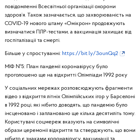
повідомленні Всесвітньої організації охорони
здоров’я. Також зазначається, що захворюваність на
COVID-19 нового штаму «Омікрон» продовжують
визначатися ПЛР-тестами, а вакцинація захищає від
госпіталізації та смерті.
Більше у спростуванні:
https://bit.ly/3ounQq2
МІФ №5: План пандемії коронавірусу було
проголошено ще на відкритті Олімпіади 1992 року
У соціальних мережах розповсюджують фрагменти
відео з відкриття літніх Олімпійських ігор у Барселоні
в 1992 році, які нібито доводять, що пандемію було
інсценовано і заплановано ще кілька десятиліть тому.
Користувачі соцмереж вказують на символічні
образи церемонії відкриття та стверджують, що вони
нібито є знаками коронавірусу, вакцинації та