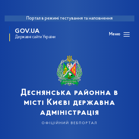
Портал в режимі тестування та наповнення
GOV.UA
Меню
Державні сайти України
Деснянська районна в
місті Києві державна
адміністрація
офіційний вебпортал