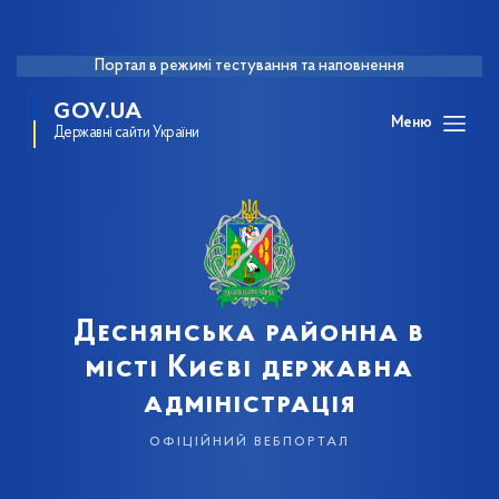
Портал в режимі тестування та наповнення
GOV.UA
Меню
Державні сайти України
Деснянська районна в
місті Києві державна
адміністрація
офіційний вебпортал