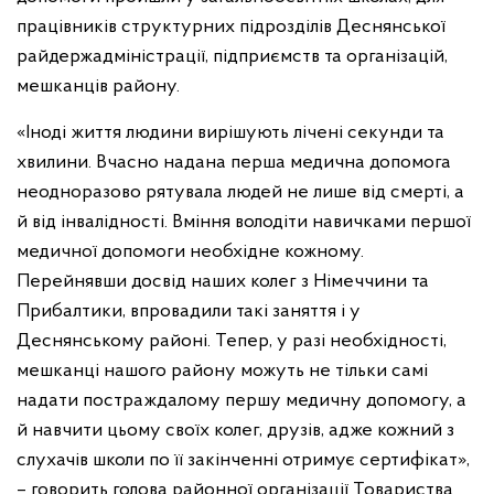
працівників структурних підрозділів Деснянської
райдержадміністрації, підприємств та організацій,
мешканців району.
«Іноді життя людини вирішують лічені секунди та
хвилини. Вчасно надана перша медична допомога
неодноразово рятувала людей не лише від смерті, а
й від інвалідності. Вміння володіти навичками першої
медичної допомоги необхідне кожному.
Перейнявши досвід наших колег з Німеччини та
Прибалтики, впровадили такі заняття і у
Деснянському районі. Тепер, у разі необхідності,
мешканці нашого району можуть не тільки самі
надати постраждалому першу медичну допомогу, а
й навчити цьому своїх колег, друзів, адже кожний з
слухачів школи по її закінченні отримує сертифікат»,
– говорить голова районної організації Товариства