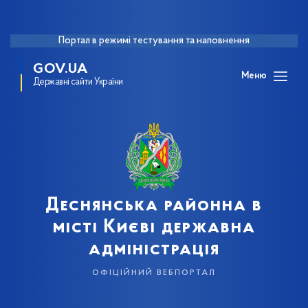
Портал в режимі тестування та наповнення
GOV.UA
Меню
Державні сайти України
Деснянська районна в
місті Києві державна
адміністрація
офіційний вебпортал