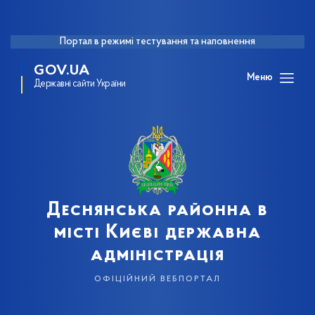
Портал в режимі тестування та наповнення
GOV.UA
Меню
Державні сайти України
Деснянська районна в
місті Києві державна
адміністрація
офіційний вебпортал