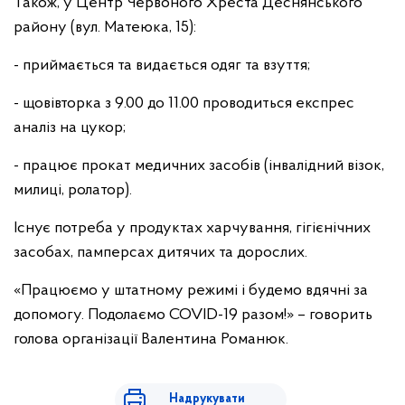
Також, у Центр Червоного Хреста Деснянського
району (вул. Матеюка, 15):
- приймається та видається одяг та взуття;
- щовівторка з 9.00 до 11.00 проводиться експрес
аналіз на цукор;
- працює прокат медичних засобів (інвалідний візок,
милиці, ролатор).
Існує потреба у продуктах харчування, гігієнічних
засобах, памперсах дитячих та дорослих.
«Працюємо у штатному режимі і будемо вдячні за
допомогу. Подолаємо COVID-19 разом!» – говорить
голова організації Валентина Романюк.
Надрукувати